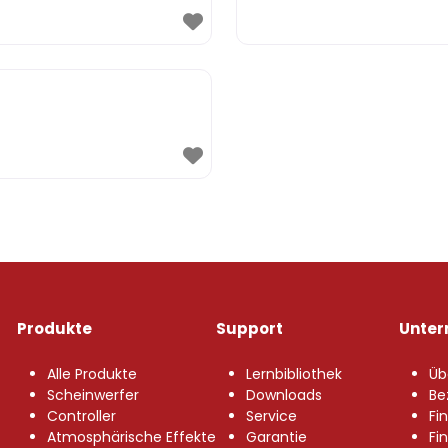
Produkte
Support
Unte
Alle Produkte
Lernbibliothek
Üb
Scheinwerfer
Downloads
Be
Controller
Service
Fi
Atmosphärische Effekte
Garantie
Fi