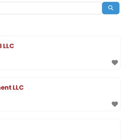
Suchen
l LLC
ent LLC