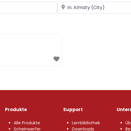
In der Nähe
Produkte
Support
Unte
Alle Produkte
Lernbibliothek
Üb
Scheinwerfer
Downloads
Be