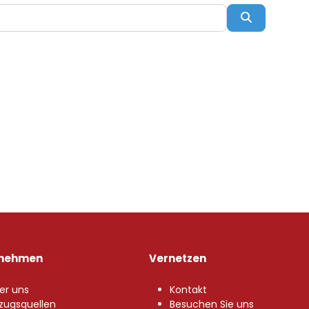
Suchen
rnehmen
Vernetzen
er uns
Kontakt
zugsquellen
Besuchen Sie uns