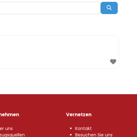
Suchen
rnehmen
Vernetzen
er uns
Kontakt
zugsquellen
Besuchen Sie uns