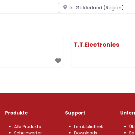
In der Nähe
T.T.Electronics
Produkte
Support
Unte
Alle Produkte
Lernbibliothek
Üb
Scheinwerfer
Downloads
Be