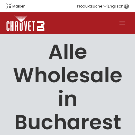
Zum Inhalt springen
Marken
Produktsuche
Englisch
Alle
Wholesale
in
Bucharest