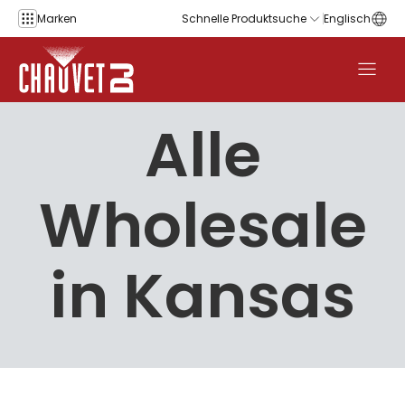
Zum Inhalt springen
Marken
Schnelle Produktsuche
Englisch
Alle
Wholesale
in Kansas