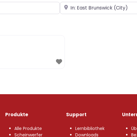
In der Nähe
Produkte
Support
Unte
Alle Produkte
Lernbibliothek
Üb
Scheinwerfer
Downloads
Be