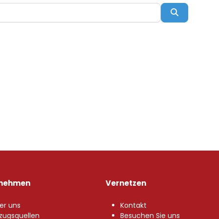
Suchen
rnehmen
Vernetzen
er uns
Kontakt
zugsquellen
Besuchen Sie uns