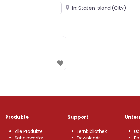
In der Nähe
Produkte
Support
Unte
Alle Produkte
Lernbibliothek
Üb
Scheinwerfer
Downloads
Be