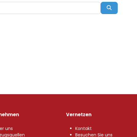
Suchen
rnehmen
Vernetzen
er uns
Kontakt
zugsquellen
Besuchen Sie uns