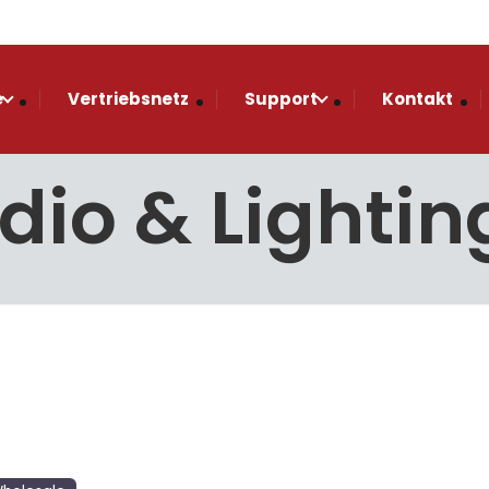
e
Vertriebsnetz
Support
Kontakt
io & Lightin