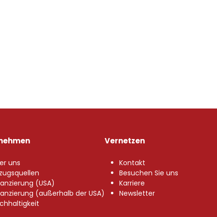
rnehmen
Vernetzen
er uns
Kontakt
zugsquellen
Besuchen Sie uns
nanzierung (USA)
Karriere
nanzierung (außerhalb der USA)
Newsletter
chhaltigkeit