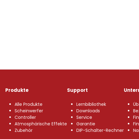
Produkte
Support
Unte
Alle Produkte
Lernbibliothek
Üb
Scheinwerfer
Downloads
Be
Controller
Service
Fi
Atmosphärische Effekte
Garantie
Fi
Zubehör
DIP-Schalter-Rechner
Na