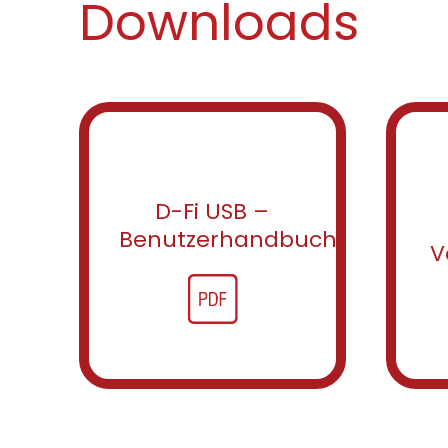
Downloads
D-Fi USB –
Benutzerhandbuch
V