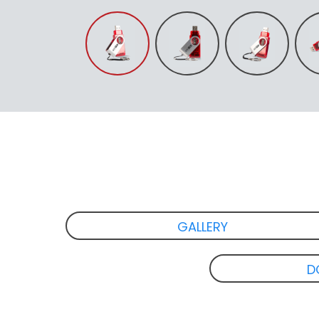
GALLERY
D