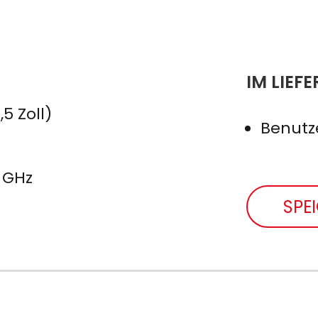
IM LIEF
,5 Zoll)
Benut
4 GHz
SPE