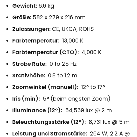
Gewicht:
6.6 kg
Größe:
582 x 279 x 216 mm
Zulassungen:
CE, UKCA, ROHS
Farbtemperatur:
13,000 K
Farbtemperatur (CTO):
4,000 K
Strobe Rate:
0 to 25 Hz
Stativhöhe:
0.8 to 1.2 m
Zoomwinkel (manuell):
12° to 17°
Iris (min):
5° (beim engsten Zoom)
Illuminance (12°):
54,569 lux @ 2 m
Beleuchtungsstärke (12°):
8,731 lux @ 5 m
Leistung und Stromstärke:
264 W, 2.2 A @