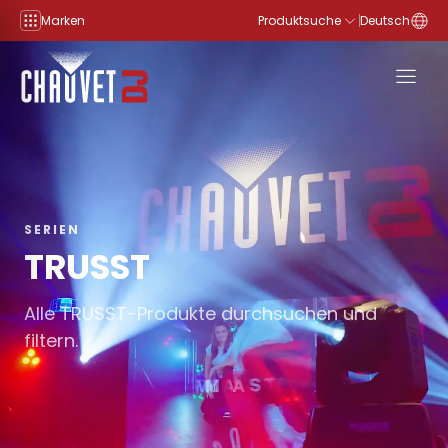
Zum Inhalt springen
Marken
Produktsuche
Deutsch
SERIEN
TRUSST
Alle TRUSST-Produkte durchsuchen und
filtern.