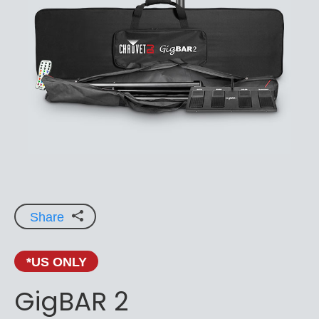
Share
*US ONLY
GigBAR 2