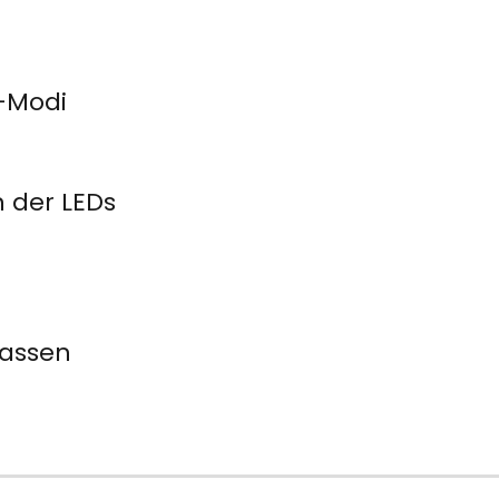
e-Modi
 der LEDs
passen