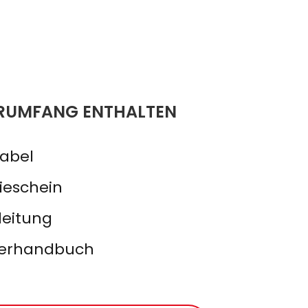
ERUMFANG ENTHALTEN
abel
ieschein
leitung
zerhandbuch