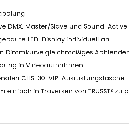
kabelung
ive DMX, Master/Slave und Sound-Activ
ebaute LED-Display individuell an
ten Dimmkurve gleichmäßiges Abblenden
endung in Videoaufnahmen
tionalen CHS-30-VIP-Ausrüstungstasche
um einfach in Traversen von TRUSST® zu 